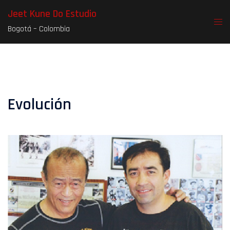
Skip
Jeet Kune Do Estudio
to
Togg
Bogotá – Colombia
content
men
Evolución