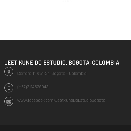
JEET KUNE DO ESTUDIO. BOGOTA, COLOMBIA
Carrera 11 #61-34, Bogotá - Colombia
(+57)3114526043
www.facebook.com/JeetKuneDoEstudioBogota