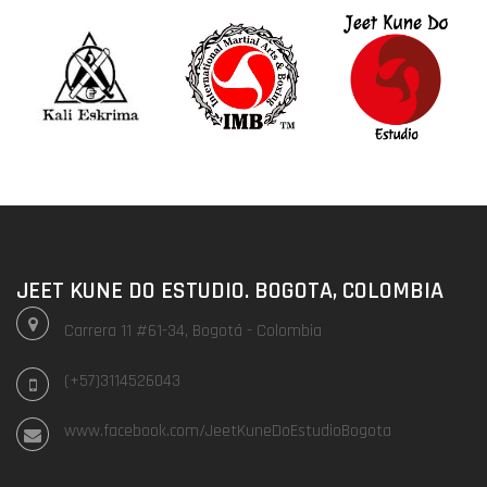
JEET KUNE DO ESTUDIO. BOGOTA, COLOMBIA
Carrera 11 #61-34, Bogotá - Colombia
(+57)3114526043
www.facebook.com/JeetKuneDoEstudioBogota